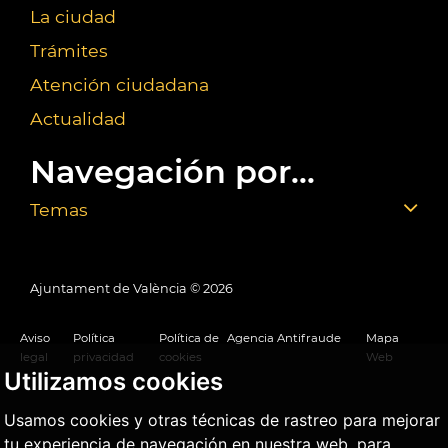
La ciudad
Trámites
Atención ciudadana
Actualidad
Navegación por...
Temas
Ajuntament de València ©
2026
Aviso
Política
Política de
Agencia Antifraude
Mapa
legal
privacidad
cookies
Web
Utilizamos cookies
Usamos cookies y otras técnicas de rastreo para mejorar
tu experiencia de navegación en nuestra web, para