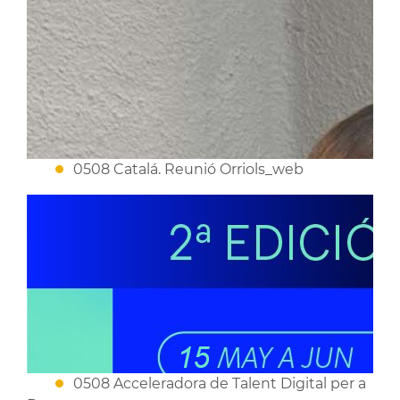
0508 Catalá. Reunió Orriols_web
0508 Acceleradora de Talent Digital per a