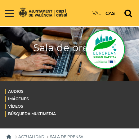
VAL
CAS
Sala de prensa
AUDIOS
IMÁGENES
VÍDEOS
BÚSQUEDA MULTIMEDIA
ACTUALIDAD
SALA DE PRENSA