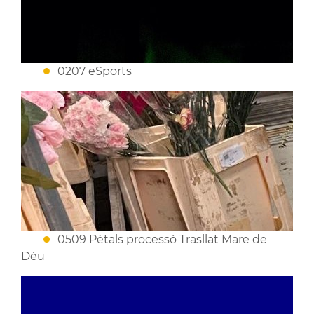
0207 eSports
0509 Pètals processó Trasllat Mare de
Déu