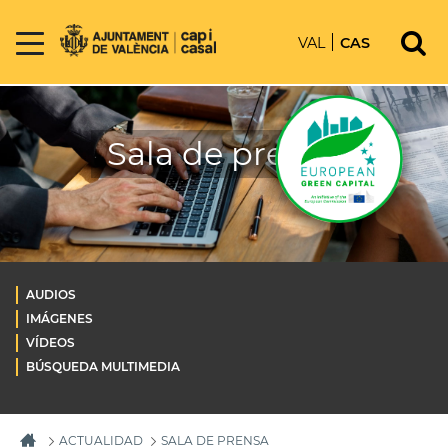
VAL
CAS
Sala de prensa
AUDIOS
IMÁGENES
VÍDEOS
BÚSQUEDA MULTIMEDIA
ACTUALIDAD
SALA DE PRENSA