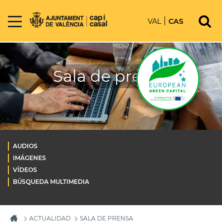
VAL
CAS
Sala de prensa
AUDIOS
IMÁGENES
VÍDEOS
BÚSQUEDA MULTIMEDIA
ACTUALIDAD
SALA DE PRENSA