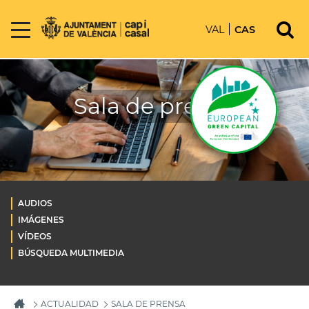
VAL
CAS
Sala de prensa
AUDIOS
IMÁGENES
VÍDEOS
BÚSQUEDA MULTIMEDIA
ACTUALIDAD
SALA DE PRENSA