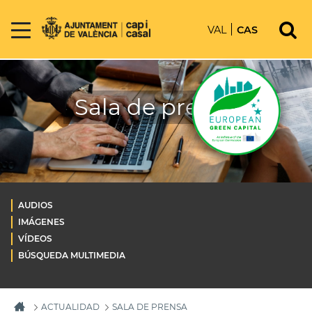
VAL
CAS
Sala de prensa
AUDIOS
IMÁGENES
VÍDEOS
BÚSQUEDA MULTIMEDIA
ACTUALIDAD
SALA DE PRENSA