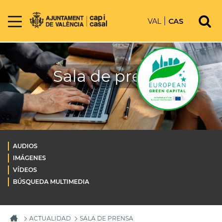
VAL
CAS
Sala de prensa
AUDIOS
IMÁGENES
VÍDEOS
BÚSQUEDA MULTIMEDIA
ACTUALIDAD
SALA DE PRENSA