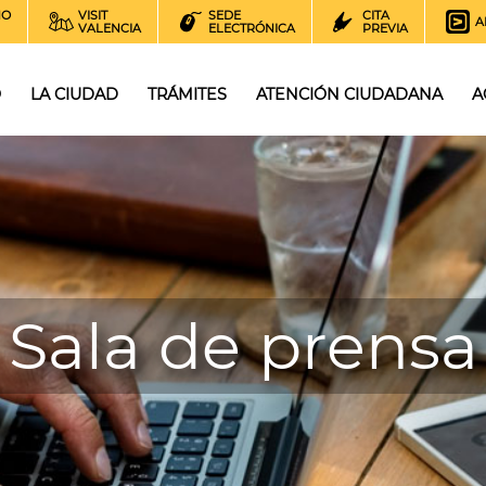
NO
VISIT
SEDE
CITA
A
VALENCIA
ELECTRÓNICA
PREVIA
O
LA CIUDAD
TRÁMITES
ATENCIÓN CIUDADANA
A
Sala de prensa