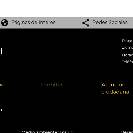
Páginas de Interés
Redes Sociales
Plaça
46002
Horari
Teléf
ad
Trámites
Atención
ciudadana
.
Medio ambiente y salud
Derec