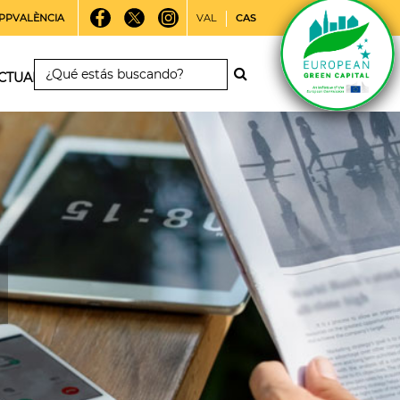
PPVALÈNCIA
VAL
CAS
CTUALIDAD