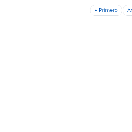
← Primero
An