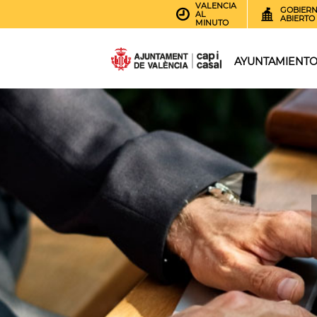
VALENCIA
GOBIER
AL
ABIERTO
MINUTO
AYUNTAMIENT