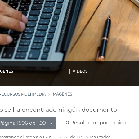
ÁGENES
VÍDEOS
RECURSOS MULTIMEDIA
IMÁGENES
o se ha encontrado ningún documento
— 10 Resultados por página
Página 1506 de 1.991
ostrando el intervalo 15.051 - 15.060 de 19.907 resultados.