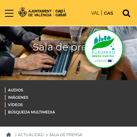
VAL
CAS
Sala de prensa
AUDIOS
IMÁGENES
VÍDEOS
BÚSQUEDA MULTIMEDIA
ACTUALIDAD
SALA DE PRENSA