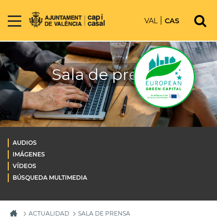
VAL
CAS
Sala de prensa
AUDIOS
IMÁGENES
VÍDEOS
BÚSQUEDA MULTIMEDIA
ACTUALIDAD
SALA DE PRENSA