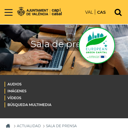
VAL
CAS
Sala de prensa
AUDIOS
IMÁGENES
VÍDEOS
BÚSQUEDA MULTIMEDIA
ACTUALIDAD
SALA DE PRENSA