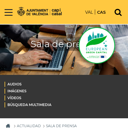
VAL
CAS
Sala de prensa
AUDIOS
IMÁGENES
VÍDEOS
BÚSQUEDA MULTIMEDIA
ACTUALIDAD
SALA DE PRENSA