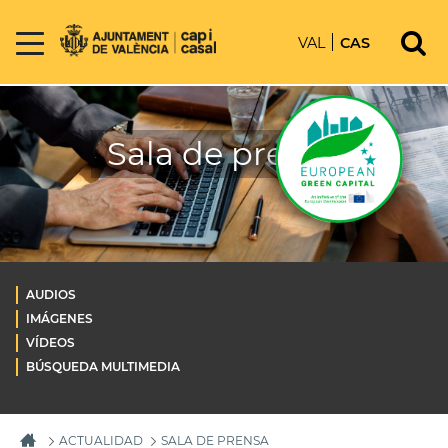
VAL
CAS
Sala de prensa
AUDIOS
IMÁGENES
VÍDEOS
BÚSQUEDA MULTIMEDIA
ACTUALIDAD
SALA DE PRENSA