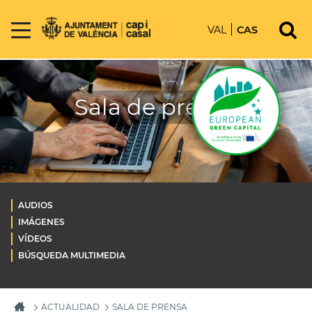
VAL
CAS
Sala de prensa
AUDIOS
IMÁGENES
VÍDEOS
BÚSQUEDA MULTIMEDIA
ACTUALIDAD
SALA DE PRENSA