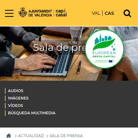
VAL
CAS
Sala de prensa
AUDIOS
IMÁGENES
VÍDEOS
BÚSQUEDA MULTIMEDIA
ACTUALIDAD
SALA DE PRENSA