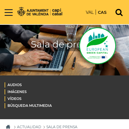
VAL
CAS
Sala de prensa
AUDIOS
IMÁGENES
VÍDEOS
BÚSQUEDA MULTIMEDIA
ACTUALIDAD
SALA DE PRENSA