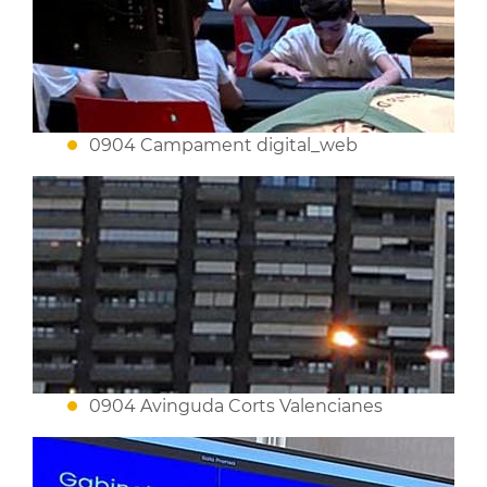
0904 Campament digital_web
0904 Avinguda Corts Valencianes