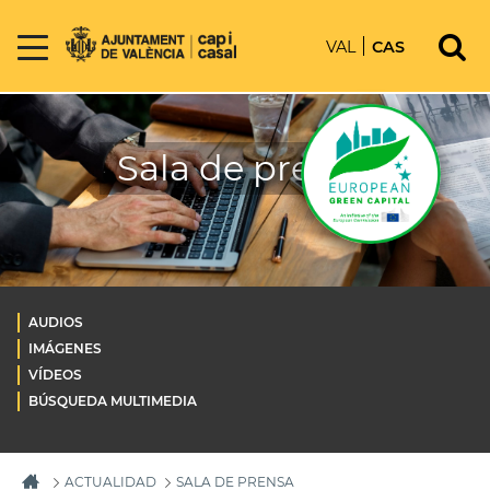
VAL
CAS
Sala de prensa
AUDIOS
IMÁGENES
VÍDEOS
BÚSQUEDA MULTIMEDIA
ACTUALIDAD
SALA DE PRENSA