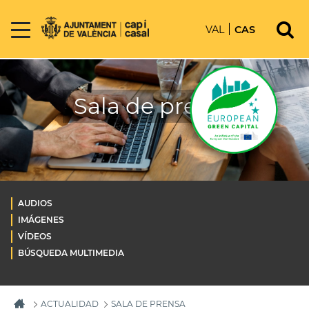
VAL
CAS
Sala de prensa
AUDIOS
IMÁGENES
VÍDEOS
BÚSQUEDA MULTIMEDIA
ACTUALIDAD
SALA DE PRENSA