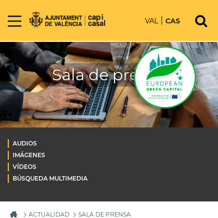
VAL
CAS
Sala de prensa
AUDIOS
IMÁGENES
VÍDEOS
BÚSQUEDA MULTIMEDIA
ACTUALIDAD
SALA DE PRENSA