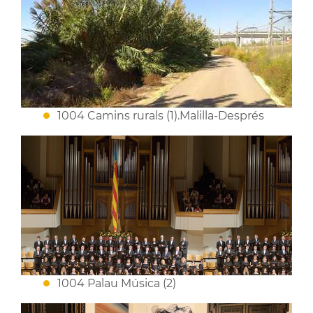
1004 Camins rurals (1).Malilla-Després
1004 Palau Música (2)