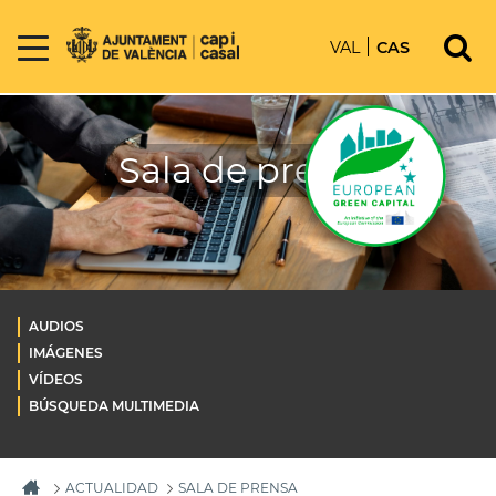
VAL
CAS
Sala de prensa
AUDIOS
IMÁGENES
VÍDEOS
BÚSQUEDA MULTIMEDIA
ACTUALIDAD
SALA DE PRENSA