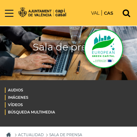
VAL
CAS
Sala de prensa
AUDIOS
IMÁGENES
VÍDEOS
BÚSQUEDA MULTIMEDIA
ACTUALIDAD
SALA DE PRENSA