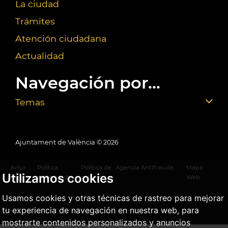
La ciudad
Trámites
Atención ciudadana
Actualidad
Navegación por...
Temas
Ajuntament de València ©
2026
Aviso
Política
Política de
Agencia Antifraude
Mapa
Utilizamos cookies
legal
privacidad
cookies
Web
Usamos cookies y otras técnicas de rastreo para mejorar
tu experiencia de navegación en nuestra web, para
mostrarte contenidos personalizados y anuncios