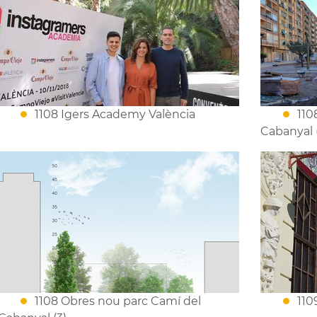
1108 Igers Academy València
110
Cabanyal 
1108 Obres nou parc Camí del
110