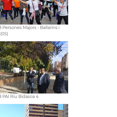
8 Persones Majors - Ballarins i
 (05)
8 PAI Riu Bidasoa 4