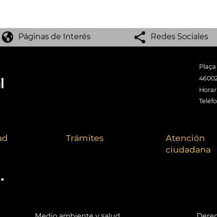
Páginas de Interés
Redes Sociales
Plaça
46002
Horari
Teléf
ad
Trámites
Atención
ciudadana
.
Medio ambiente y salud
Derec