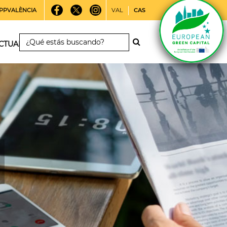
PPVALÈNCIA
VAL
CAS
CTUALIDAD