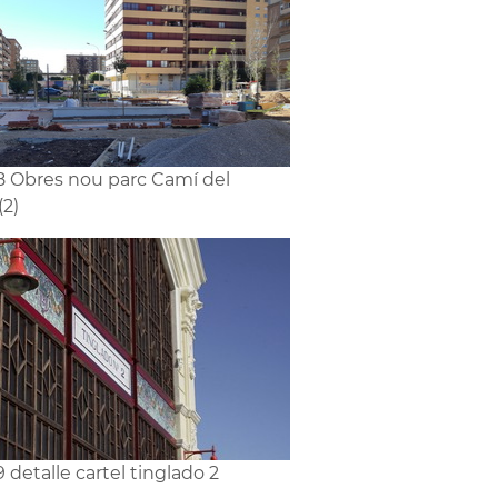
8 Obres nou parc Camí del
(2)
9 detalle cartel tinglado 2