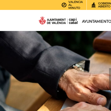
VALENCIA
GOBIER
AL
ABIERTO
MINUTO
AYUNTAMIENT