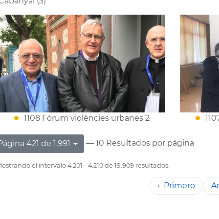
Cabanyal (3)
1108 Fòrum violències urbanes 2
110
— 10 Resultados por página
Página 421 de 1.991
ostrando el intervalo 4.201 - 4.210 de 19.909 resultados.
← Primero
An