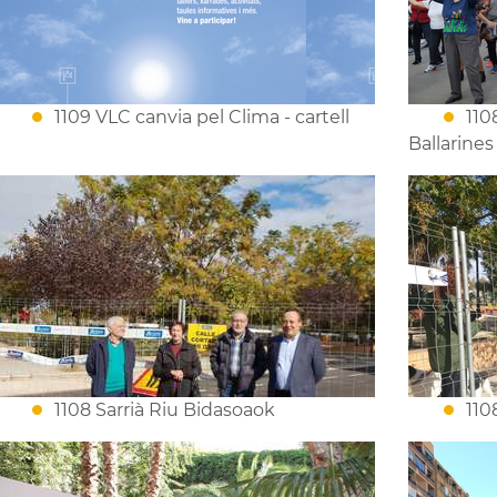
1109 VLC canvia pel Clima - cartell
110
Ballarines
1108 Sarrià Riu Bidasoaok
110