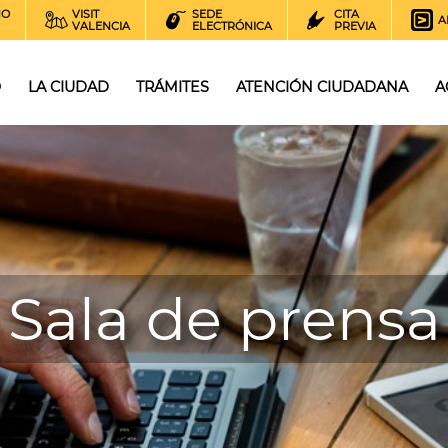
NO
VISIT
SEDE
CITA
A
VALENCIA
ELECTRÓNICA
PREVIA
O
LA CIUDAD
TRÁMITES
ATENCIÓN CIUDADANA
A
Sala de prensa