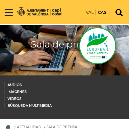
VAL
CAS
Sala de prensa
AUDIOS
IMÁGENES
VÍDEOS
BÚSQUEDA MULTIMEDIA
ACTUALIDAD
SALA DE PRENSA