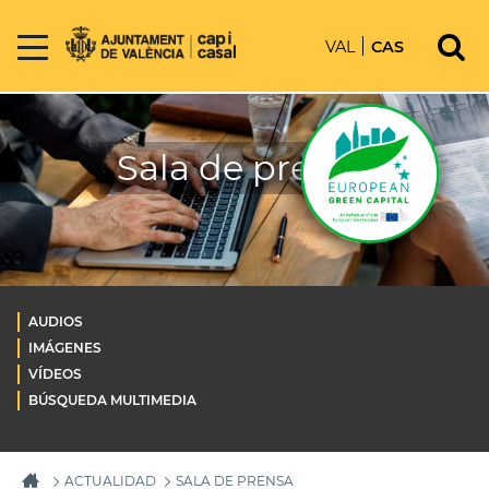
VAL
CAS
Sala de prensa
AUDIOS
IMÁGENES
VÍDEOS
BÚSQUEDA MULTIMEDIA
ACTUALIDAD
SALA DE PRENSA