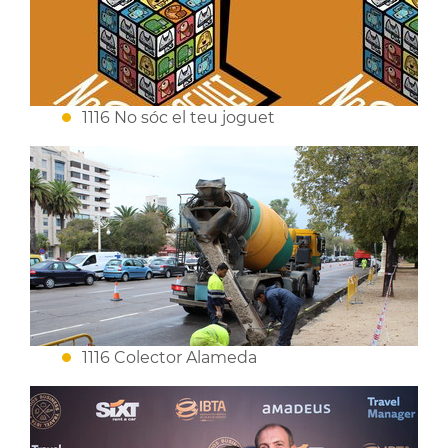
1116 No sóc el teu joguet
1116 Colector Alameda