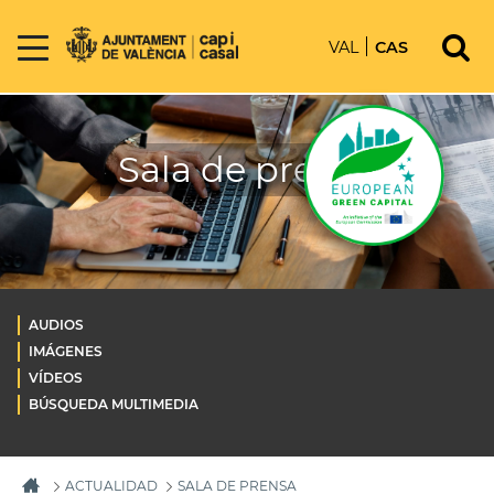
VAL
CAS
Sala de prensa
AUDIOS
IMÁGENES
VÍDEOS
BÚSQUEDA MULTIMEDIA
ACTUALIDAD
SALA DE PRENSA