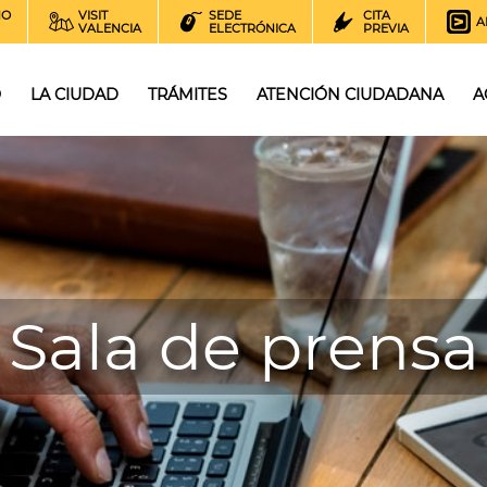
NO
VISIT
SEDE
CITA
A
VALENCIA
ELECTRÓNICA
PREVIA
O
LA CIUDAD
TRÁMITES
ATENCIÓN CIUDADANA
A
Sala de prensa