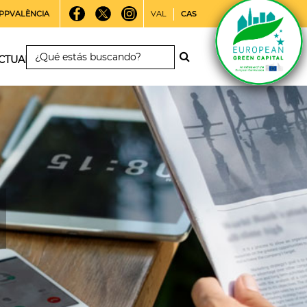
PPVALÈNCIA
VAL
CAS
CTUALIDAD