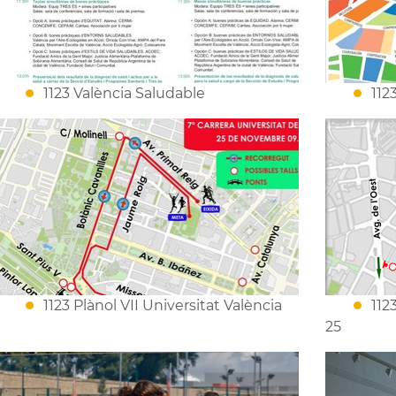
1123 València Saludable
112
1123 Plànol VII Universitat València
112
25