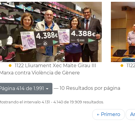
1122 Lliurament Xec Maite Girau III
112
Marxa contra Violència de Gènere
— 10 Resultados por página
Página 414 de 1.991
ostrando el intervalo 4.131 - 4.140 de 19.909 resultados.
← Primero
An