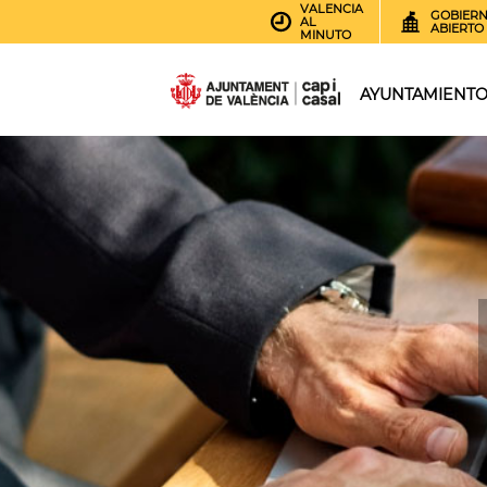
VALENCIA
GOBIER
AL
ABIERTO
MINUTO
AYUNTAMIENT