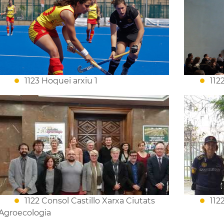
1123 Hoquei arxiu 1
112
1122 Consol Castillo Xarxa Ciutats
112
Agroecologia