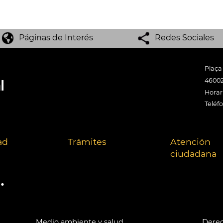
Páginas de Interés
Redes Sociales
Plaça
46002
Horari
Teléf
ad
Trámites
Atención
ciudadana
.
Medio ambiente y salud
Derec