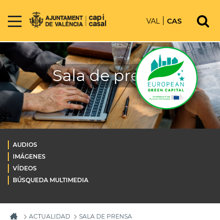
VAL
CAS
Sala de prensa
AUDIOS
IMÁGENES
VÍDEOS
BÚSQUEDA MULTIMEDIA
ACTUALIDAD
SALA DE PRENSA