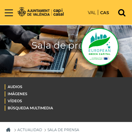
VAL
CAS
Sala de prensa
AUDIOS
IMÁGENES
VÍDEOS
BÚSQUEDA MULTIMEDIA
ACTUALIDAD
SALA DE PRENSA