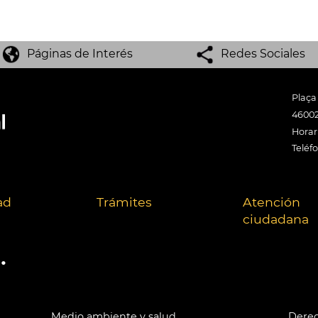
Páginas de Interés
Redes Sociales
Plaça
46002
Horari
Teléf
ad
Trámites
Atención
ciudadana
.
Medio ambiente y salud
Derec