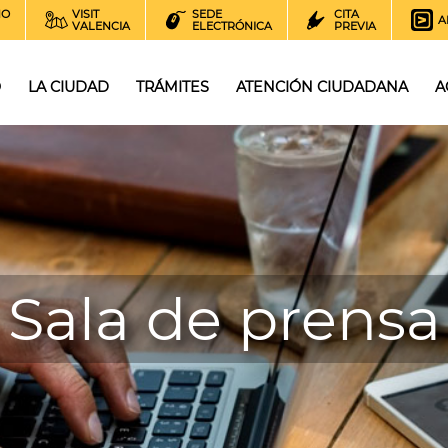
NO
VISIT
SEDE
CITA
A
VALENCIA
ELECTRÓNICA
PREVIA
O
LA CIUDAD
TRÁMITES
ATENCIÓN CIUDADANA
A
Sala de prensa