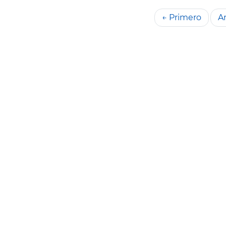
← Primero
An