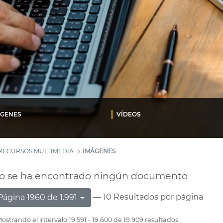
ÁGENES
VÍDEOS
RECURSOS MULTIMEDIA
IMÁGENES
o se ha encontrado ningún documento
— 10 Resultados por página
Página 1960 de 1.991
ostrando el intervalo 19.591 - 19.600 de 19.909 resultados.