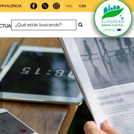
PPVALÈNCIA
VAL
CAS
CTUALIDAD