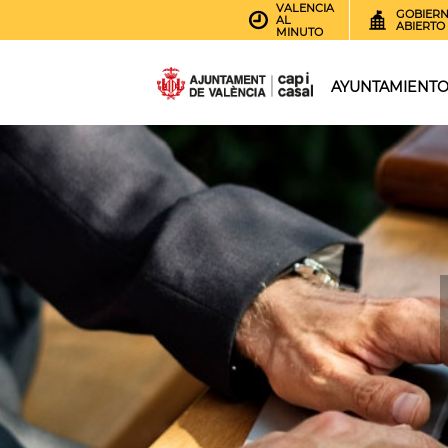
VALENCIA
GOBIER
AL
ABIERTO
MINUTO
AYUNTAMIENT