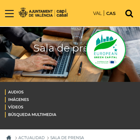
VAL
CAS
Sala de prensa
AUDIOS
IMÁGENES
VÍDEOS
BÚSQUEDA MULTIMEDIA
ACTUALIDAD
SALA DE PRENSA