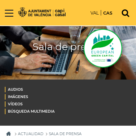
VAL
CAS
Sala de prensa
AUDIOS
IMÁGENES
VÍDEOS
BÚSQUEDA MULTIMEDIA
ACTUALIDAD
SALA DE PRENSA