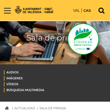
VAL
CAS
Sala de prensa
AUDIOS
IMÁGENES
VÍDEOS
BÚSQUEDA MULTIMEDIA
ACTUALIDAD
SALA DE PRENSA