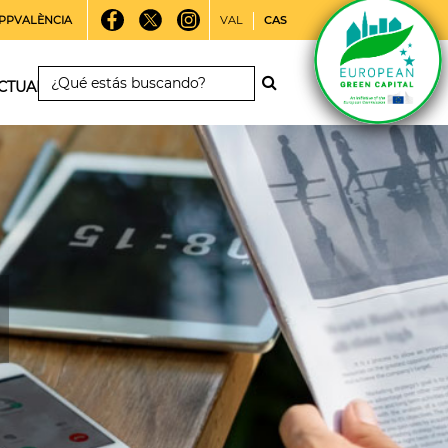
PPVALÈNCIA
VAL
CAS
CTUALIDAD