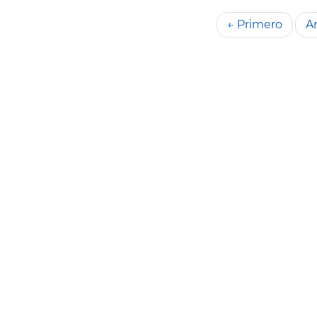
← Primero
An