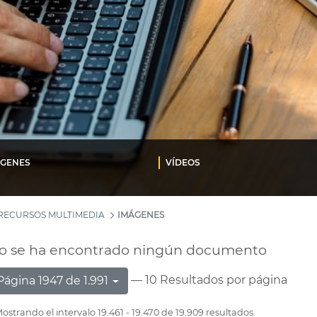
ÁGENES
VÍDEOS
RECURSOS MULTIMEDIA
IMÁGENES
o se ha encontrado ningún documento
— 10 Resultados por página
Página 1947 de 1.991
ostrando el intervalo 19.461 - 19.470 de 19.909 resultados.