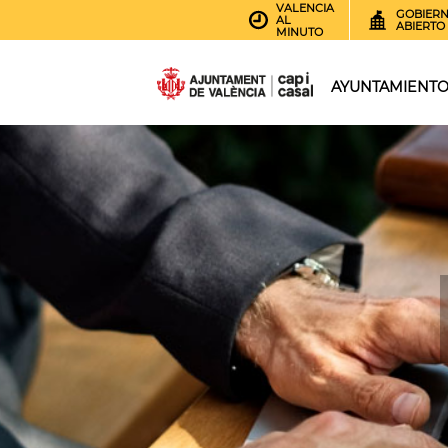
VALENCIA
GOBIER
AL
ABIERTO
MINUTO
AYUNTAMIENT