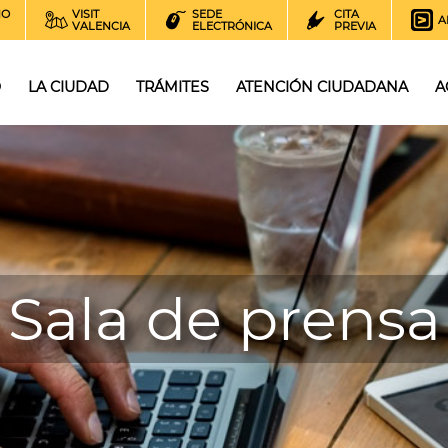
NO
VISIT
SEDE
CITA
A
VALENCIA
ELECTRÓNICA
PREVIA
O
LA CIUDAD
TRÁMITES
ATENCIÓN CIUDADANA
A
Sala de prensa