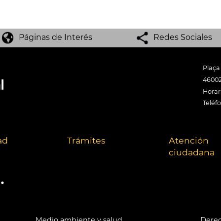
Páginas de Interés
Redes Sociales
Plaça
46002
Horari
Teléf
ad
Trámites
Atención
ciudadana
.
Medio ambiente y salud
Derec