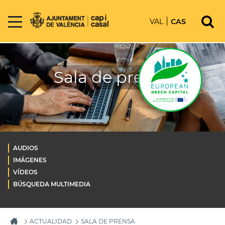
VAL
CAS
Sala de prensa
AUDIOS
IMÁGENES
VÍDEOS
BÚSQUEDA MULTIMEDIA
ACTUALIDAD
SALA DE PRENSA