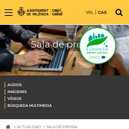
VAL
CAS
Sala de prensa
AUDIOS
IMÁGENES
VÍDEOS
BÚSQUEDA MULTIMEDIA
ACTUALIDAD
SALA DE PRENSA