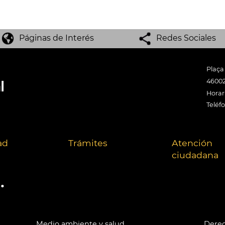
Páginas de Interés
Redes Sociales
Plaça
46002
Horari
Teléf
ad
Trámites
Atención
ciudadana
.
Medio ambiente y salud
Derec