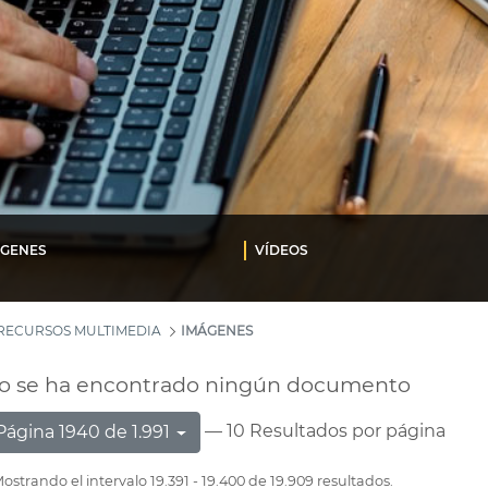
ÁGENES
VÍDEOS
RECURSOS MULTIMEDIA
IMÁGENES
o se ha encontrado ningún documento
— 10 Resultados por página
Página 1940 de 1.991
ostrando el intervalo 19.391 - 19.400 de 19.909 resultados.