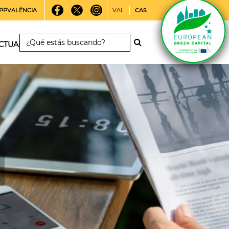
PPVALÈNCIA
VAL
CAS
CTUALIDAD