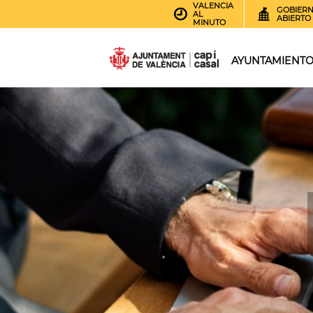
VALENCIA
GOBIER
AL
ABIERTO
MINUTO
AYUNTAMIENT