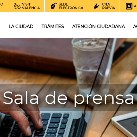
NO
VISIT
SEDE
CITA
A
VALENCIA
ELECTRÓNICA
PREVIA
O
LA CIUDAD
TRÁMITES
ATENCIÓN CIUDADANA
A
Sala de prensa