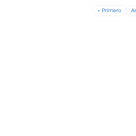
← Primero
An