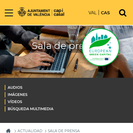
VAL
CAS
Sala de prensa
AUDIOS
IMÁGENES
VÍDEOS
BÚSQUEDA MULTIMEDIA
ACTUALIDAD
SALA DE PRENSA