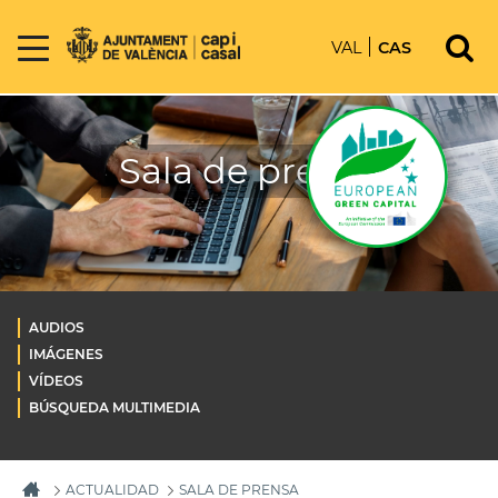
VAL
CAS
Sala de prensa
AUDIOS
IMÁGENES
VÍDEOS
BÚSQUEDA MULTIMEDIA
ACTUALIDAD
SALA DE PRENSA