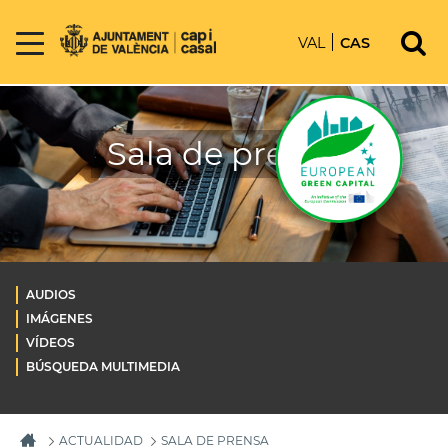
VAL
CAS
Sala de prensa
AUDIOS
IMÁGENES
VÍDEOS
BÚSQUEDA MULTIMEDIA
ACTUALIDAD
SALA DE PRENSA