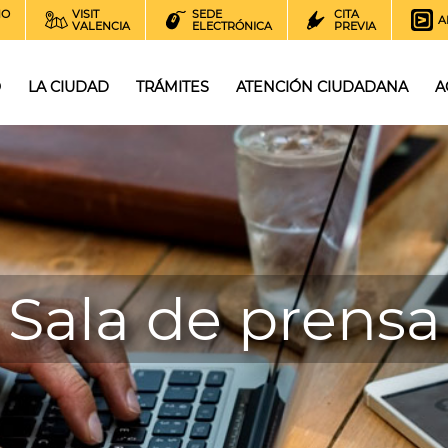
NO
VISIT
SEDE
CITA
A
VALENCIA
ELECTRÓNICA
PREVIA
O
LA CIUDAD
TRÁMITES
ATENCIÓN CIUDADANA
A
Sala de prensa