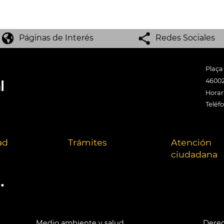
Páginas de Interés
Redes Sociales
Plaça
46002
Horari
Teléf
ad
Trámites
Atención
ciudadana
.
Medio ambiente y salud
Derec