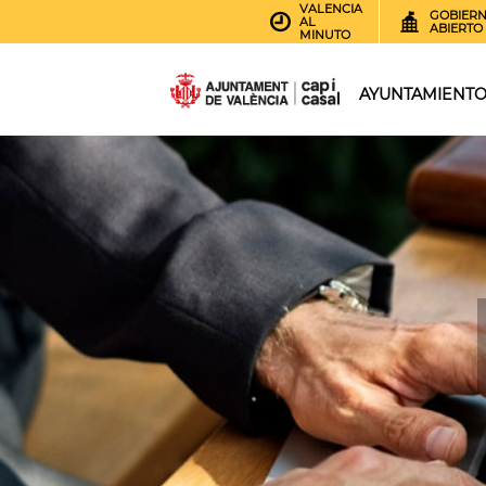
VALENCIA
GOBIER
AL
ABIERTO
MINUTO
AYUNTAMIENT