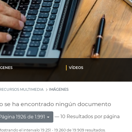
ÁGENES
VÍDEOS
RECURSOS MULTIMEDIA
IMÁGENES
o se ha encontrado ningún documento
— 10 Resultados por página
Página 1926 de 1.991
ostrando el intervalo 19.251 - 19.260 de 19.909 resultados.