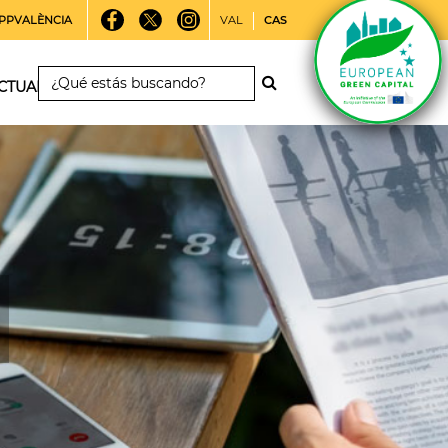
PPVALÈNCIA
VAL
CAS
CTUALIDAD