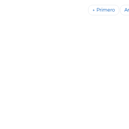
← Primero
An