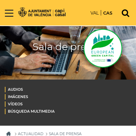
VAL
CAS
Sala de prensa
AUDIOS
IMÁGENES
VÍDEOS
BÚSQUEDA MULTIMEDIA
ACTUALIDAD
SALA DE PRENSA