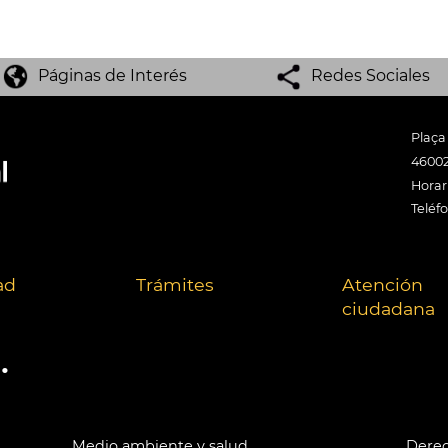
Páginas de Interés
Redes Sociales
Plaça
46002
Horari
Teléf
ad
Trámites
Atención
ciudadana
.
Medio ambiente y salud
Derec