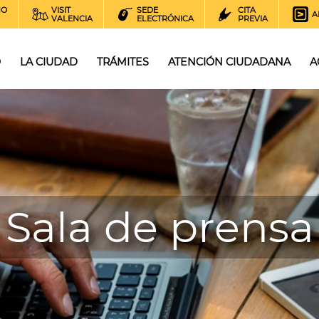
NO
VISIT
SEDE
CITA
A
VALENCIA
ELECTRÓNICA
PREVIA
O
LA CIUDAD
TRÁMITES
ATENCIÓN CIUDADANA
A
Sala de prensa