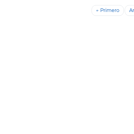
← Primero
An