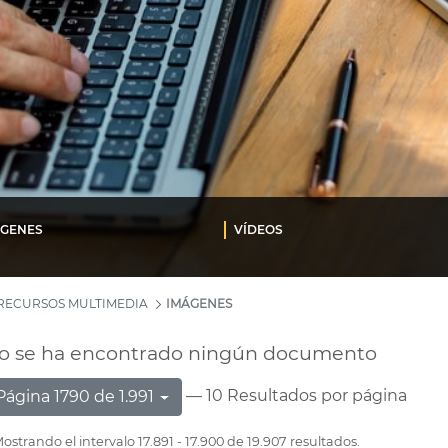
ÁGENES
VÍDEOS
RECURSOS MULTIMEDIA
IMÁGENES
o se ha encontrado ningún documento
— 10 Resultados por página
Página 1790 de 1.991
ostrando el intervalo 17.891 - 17.900 de 19.907 resultados.