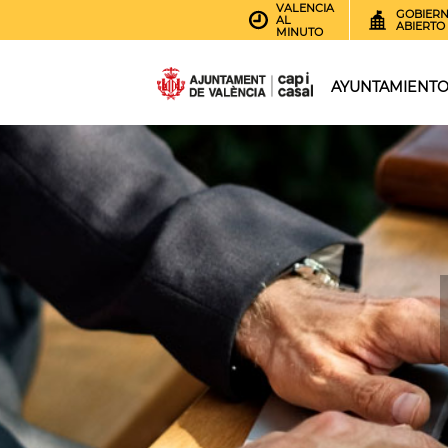
VALENCIA
GOBIER
AL
ABIERTO
MINUTO
AYUNTAMIENT