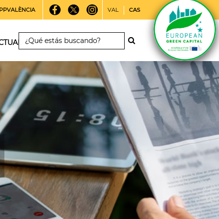
PPVALÈNCIA
VAL
CAS
CTUALIDAD