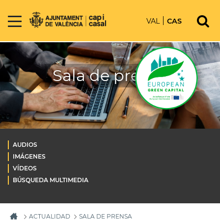
VAL
CAS
Sala de prensa
AUDIOS
IMÁGENES
VÍDEOS
BÚSQUEDA MULTIMEDIA
ACTUALIDAD
SALA DE PRENSA