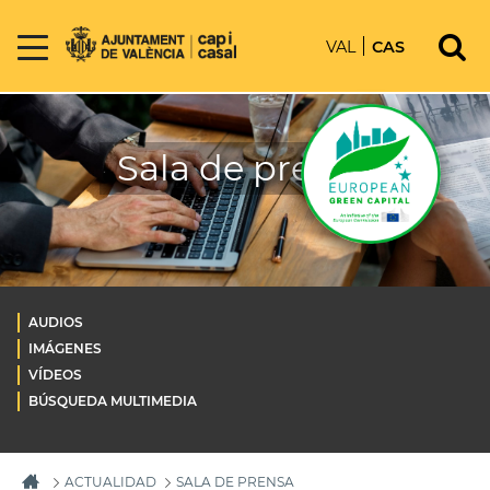
VAL
CAS
Sala de prensa
AUDIOS
IMÁGENES
VÍDEOS
BÚSQUEDA MULTIMEDIA
ACTUALIDAD
SALA DE PRENSA