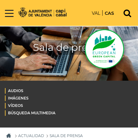
VAL
CAS
Sala de prensa
AUDIOS
IMÁGENES
VÍDEOS
BÚSQUEDA MULTIMEDIA
ACTUALIDAD
SALA DE PRENSA