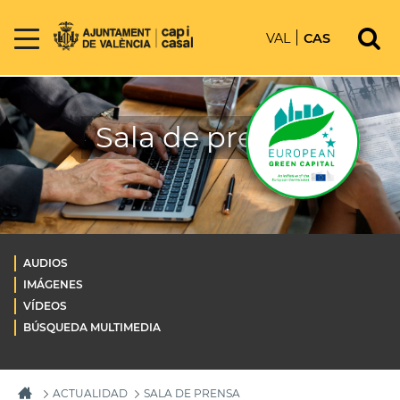
VAL
CAS
Sala de prensa
AUDIOS
IMÁGENES
VÍDEOS
BÚSQUEDA MULTIMEDIA
ACTUALIDAD
SALA DE PRENSA