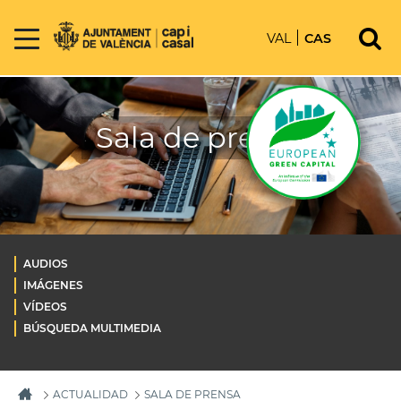
VAL
CAS
Sala de prensa
AUDIOS
IMÁGENES
VÍDEOS
BÚSQUEDA MULTIMEDIA
ACTUALIDAD
SALA DE PRENSA