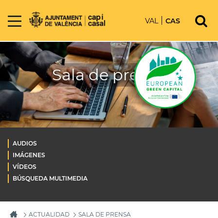
VAL
CAS
Sala de prensa
AUDIOS
IMÁGENES
VÍDEOS
BÚSQUEDA MULTIMEDIA
ACTUALIDAD
SALA DE PRENSA