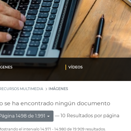
ÁGENES
VÍDEOS
RECURSOS MULTIMEDIA
IMÁGENES
o se ha encontrado ningún documento
— 10 Resultados por página
Página 1498 de 1.991
ostrando el intervalo 14.971 - 14.980 de 19.909 resultados.