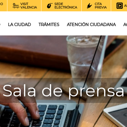
NO
VISIT
SEDE
CITA
A
VALENCIA
ELECTRÓNICA
PREVIA
O
LA CIUDAD
TRÁMITES
ATENCIÓN CIUDADANA
A
Sala de prensa