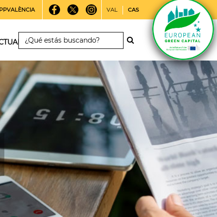
PPVALÈNCIA
VAL
CAS
CTUALIDAD