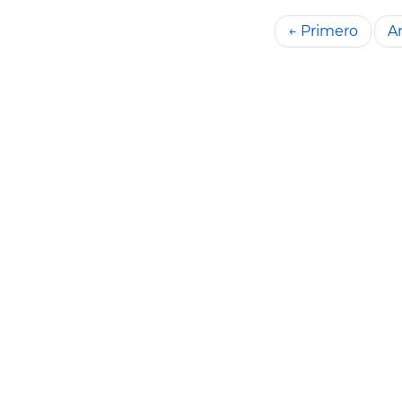
← Primero
An