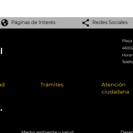
Páginas de Interés
Redes Sociales
Plaça
46002
Horari
Teléf
ad
Trámites
Atención
ciudadana
.
Medio ambiente y salud
Derec