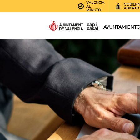
VALENCIA
GOBIER
AL
ABIERTO
MINUTO
AYUNTAMIENT