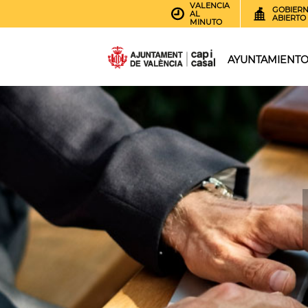
VALENCIA
GOBIER
AL
ABIERTO
MINUTO
AYUNTAMIENT