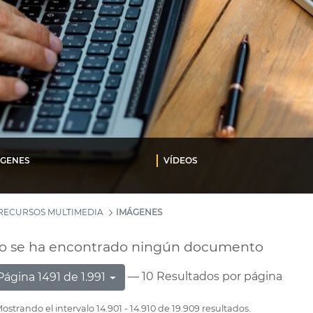
ÁGENES
VÍDEOS
RECURSOS MULTIMEDIA
IMÁGENES
o se ha encontrado ningún documento
— 10 Resultados por página
Página 1491 de 1.991
ostrando el intervalo 14.901 - 14.910 de 19.909 resultados.