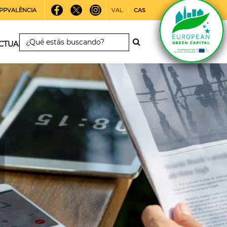
PPVALÈNCIA
VAL
CAS
CTUALIDAD