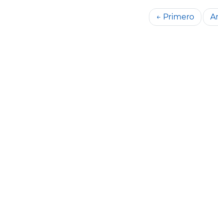
← Primero
An