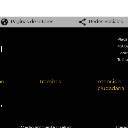
Páginas de Interés
Redes Sociales
Plaça
46002
Horari
Teléf
ad
Trámites
Atención
ciudadana
.
Medio ambiente y salud
Derec