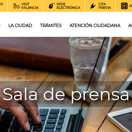
NO
VISIT
SEDE
CITA
A
VALENCIA
ELECTRÓNICA
PREVIA
O
LA CIUDAD
TRÁMITES
ATENCIÓN CIUDADANA
A
Sala de prensa