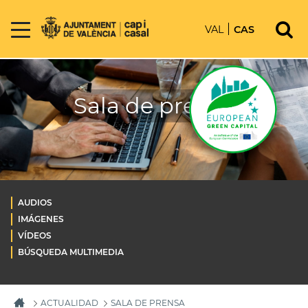
VAL
CAS
Sala de prensa
AUDIOS
IMÁGENES
VÍDEOS
BÚSQUEDA MULTIMEDIA
ACTUALIDAD
SALA DE PRENSA